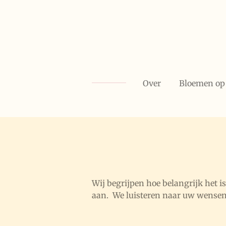
Ga
direct
naar
de
hoofdinhoud
Over
Bloemen op 
Wij begrijpen hoe belangrijk het
aan. We luisteren naar uw wensen