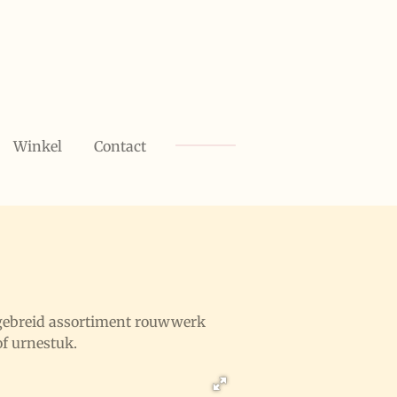
Winkel
Contact
tgebreid assortiment rouwwerk
of urnestuk.